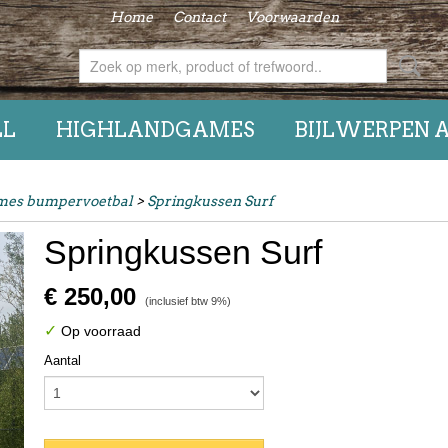
Home
Contact
Voorwaarden
LL
HIGHLANDGAMES
BIJLWERPEN 
ames bumpervoetbal
>
Springkussen Surf
Springkussen Surf
€ 250,00
(inclusief btw 9%)
✓
Op voorraad
Aantal