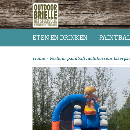
ETEN EN DRINKEN
PAINTBA
Home
>
Verhuur paintball luchtkussens laserg