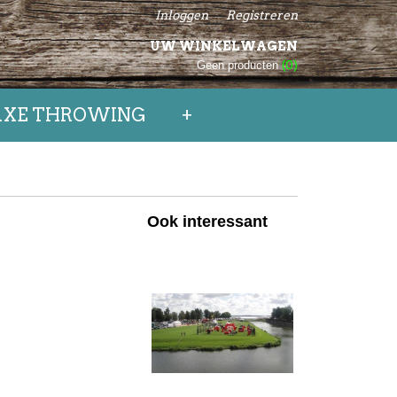
Inloggen
Registreren
UW WINKELWAGEN
Geen producten
(0)
AXE THROWING
+
Ook interessant